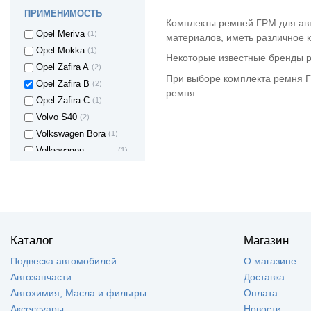
OPEL Kadett
(3)
ПРИМЕНИМОСТЬ
Opel Kadett E
(1)
Комплекты ремней ГРМ для авт
Opel Meriva
(1)
материалов, иметь различное к
Opel Mokka
(1)
Некоторые известные бренды ре
Opel Zafira A
(2)
При выборе комплекта ремня Г
Opel Zafira B
(2)
ремня.
Opel Zafira C
(1)
Volvo S40
(2)
Volkswagen Bora
(1)
Volkswagen
(1)
VENTO
Volkswagen Caddy
(3)
Volkswagen Golf
(6)
Volkswagen Jetta
(1)
Volkswagen Passat
(2)
Каталог
Магазин
Volkswagen Polo
(2)
Volkswagen Polo
(1)
Подвеска автомобилей
О магазине
mk5
Автозапчасти
Доставка
Volkswagen Touran
(1)
Автохимия, Масла и фильтры
Оплата
Volkswagen
(1)
Аксессуары
Новости
Transporter