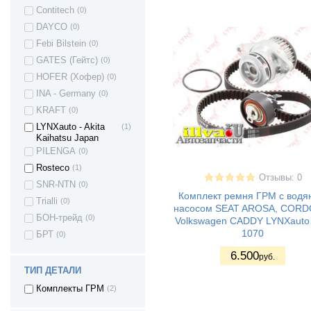
Contitech
(0)
Renault Kangoo
(8)
DAYCO
(0)
Renault Koleos
(1)
Febi Bilstein
(0)
Renault Logan
(16)
GATES (Гейтс)
(0)
Renault LAGUNA
(5)
HOFER (Хофер)
(0)
Renault MASTER
(1)
INA - Germany
(0)
Renault Megane l
(7)
KRAFT
(0)
Renault Megane ll
(6)
LYNXauto - Akita
(1)
Renault Megane lll
(3)
Kaihatsu Japan
(рестайлинг)
PILENGA
(0)
Renault MEGANE
(1)
IV
Rosteco
(1)
Отзывы: 0
Renault Modus
(2)
SNR-NTN
(0)
Комплект ремня ГРМ с вод
Renault Sandero
(11)
Trialli
(0)
насосом SEAT AROSA, CORD
Renault Sandero
(9)
БОН-трейд
(0)
Volkswagen CADDY LYNXauto
(Stepway)
1070
БРТ
(0)
Renault SYMBOL
(3)
II
6.500
руб.
Renault Twingo
(2)
ТИП ДЕТАЛИ
SAAB 9-5
(1)
Комплекты ГРМ
(2)
Seat Arosa
(1)