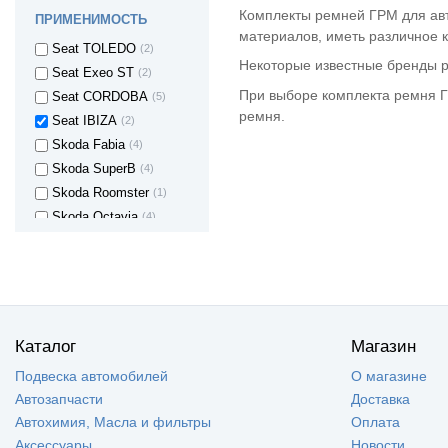
Seat ALHAMBRA
(1)
Комплекты ремней ГРМ для авт
ПРИМЕНИМОСТЬ
Seat ALTEA
(3)
материалов, иметь различное к
Seat TOLEDO
(2)
Некоторые известные бренды ре
Seat Exeo ST
(2)
При выборе комплекта ремня Г
Seat CORDOBA
(5)
ремня.
Seat IBIZA
(2)
Skoda Fabia
(4)
Skoda SuperB
(4)
Skoda Roomster
(1)
Skoda Octavia
(4)
Subaru Forester
(2)
Subaru Legacy II
(2)
Subaru Legacy III
(1)
Subaru Legacy IV
(2)
Subaru Impreza
(2)
Каталог
Магазин
Subaru Outback
(2)
Подвеска автомобилей
О магазине
SUZUKI BALENO
(1)
Автозапчасти
Доставка
Suzuki Grand
(1)
Автохимия, Масла и фильтры
Оплата
Vitara
Аксессуары
Suzuki Swift
(1)
Новости