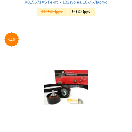
K015671XS Гейтс - 132зуб на 16кл.-Ларгус
12.500
9.600
руб.
руб.
-11%