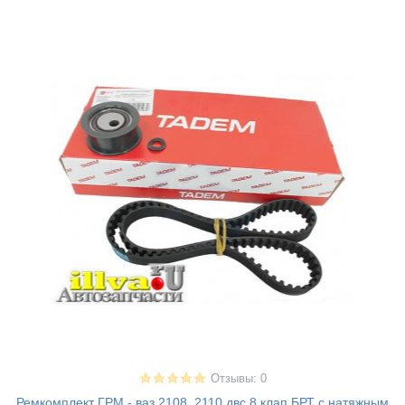
Отзывы: 0
Ремкомплект ГРМ - ваз 2108, 2110 двс 8 клап БРТ с натяжным