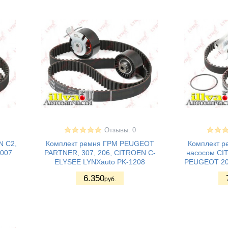
Отзывы: 0
N C2,
Комплект ремня ГРМ PEUGEOT
Комплект р
1007
PARTNER, 307, 206, CITROEN C-
насосом CI
ELYSEE LYNXauto PK-1208
PEUGEOT 20
6.350
руб.