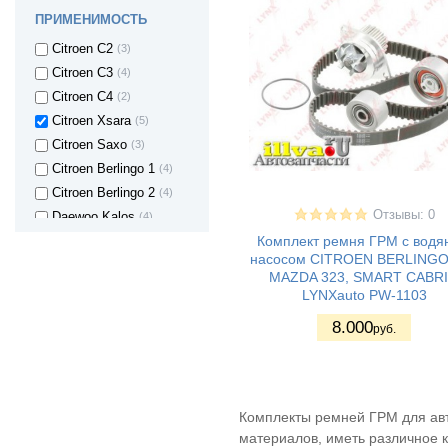
Chevrolet Optra
(1)
ПРИМЕНИМОСТЬ
Chevrolet Nubira
(2)
Citroen C2
(3)
Citroen C3
(4)
Citroen C4
(2)
Citroen Xsara
(5)
Citroen Saxo
(3)
Citroen Berlingo 1
(4)
Citroen Berlingo 2
(4)
Отзывы: 0
Daewoo Kalos
(4)
Комплект ремня ГРМ с вод
Daewoo Lanos
(5)
насосом CITROEN BERLINGO,
Daewoo Nubira
(2)
MAZDA 323, SMART CABR
Daewoo Nexia
(6)
LYNXauto PW-1103
Daewoo Matiz
(3)
8.000
руб.
Datsun on-DO
(1)
FIAT Croma
(1)
Ford Fusion
(1)
Ford Fiesta
(1)
Комплекты ремней ГРМ для авт
Ford Focus
(1)
материалов, иметь различное к