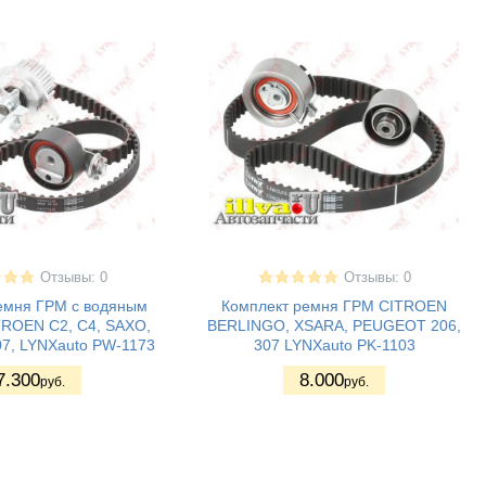
Отзывы: 0
Отзывы: 0
емня ГРМ с водяным
Комплект ремня ГРМ CITROEN
TROEN C2, C4, SAXO,
BERLINGO, XSARA, PEUGEOT 206,
7, LYNXauto PW-1173
307 LYNXauto PK-1103
7.300
8.000
руб.
руб.