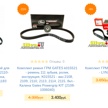
-21%
-4%
Отзывы: 0
ый для
Комплект ремня ГРМ GATES k015521
Комплект ГРМ 
2110-
- ремень 111 зубьев, ролик,
- LYN
ина,
инструкция, K015521 - ваз 2108,
3.650
р
1183
2109, 2110, 2113, 2114, 2115, 8кл.-
Калина Gates Powergrip KIT (2108-
1006040)
4.300
3.400
руб.
руб.