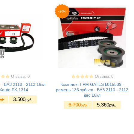
-20%
Отзывы: 0
Отзывы: 0
- ВАЗ 2110 - 2112 16кл
Комплект ГРМ GATES k015539 -
Xauto PK-1314
ремень 136 зубьев - ВАЗ 2110 - 2112
двс 16кл
3.500
уб.
руб.
6.700
5.360
руб.
руб.