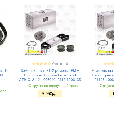
Отзывы: 0
вс 16
Комплект - ваз 2112 ремень ГРМ +
Ремкомплект 
РМ
136 ролики + помпа Luzar Trialli
Luzar + реме
теля
GT910, 2112-1006040, 2112-1006135
21126-1006
Отгрузка на следующий день
Отгрузк
день
5.950
руб.