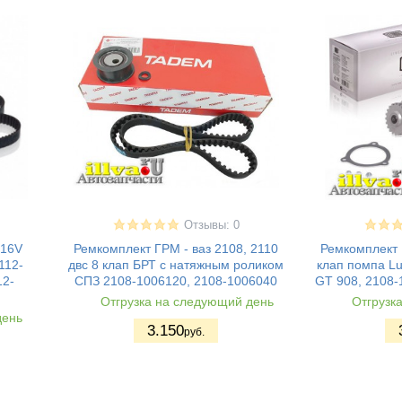
Отзывы: 0
 16V
Ремкомплект ГРМ - ваз 2108, 2110
Ремкомплект Г
112-
двс 8 клап БРТ с натяжным роликом
клап помпа Lu
12-
СПЗ 2108-1006120, 2108-1006040
GT 908, 2108-
Отгрузка на следующий день
Отгрузк
день
3.150
руб.