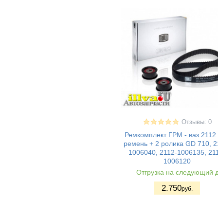
ВАЗ 2190 -
(15)
Гранта седан
ВАЗ 21928 - Kalina
(4)
II Kross
ВАЗ 21905 -
(15)
Гранта седан
(Sport)
ВАЗ 2191 -
(14)
Гранта хетчбек
(лифтбек)
ВАЗ 2192 - Kalina
(11)
II Хэтчбек
Лада калина II
(2)
хетчбек
Lada Kalina 2
(8)
Отзывы: 0
Granta FL (2194)
Ремкомплект ГРМ - ваз 2112
Cross
ремень + 2 ролика GD 710, 2
ВАЗ 1111 - Ока
(1)
1006040, 2112-1006135, 21
ВАЗ 1117 -
(14)
1006120
Калина I
Отгрузка на следующий 
универсал
ВАЗ 1118 -
(16)
2.750
руб.
Калина I седан
ВАЗ 1119 -
(13)
Калина I хетчбек
ВАЗ 11198 -
(8)