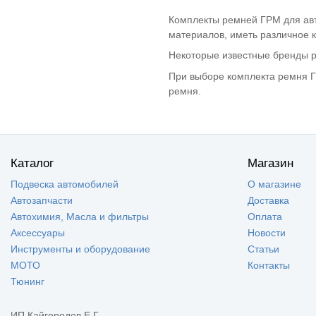
Audi (A6)
(4)
Комплекты ремней ГРМ для авт
Audi (A8)
(1)
материалов, иметь различное к
Audi (TT)
(2)
Некоторые известные бренды ре
Chevrolet Aveo
(5)
Chevrolet Rezzo
(2)
При выборе комплекта ремня Г
Chevrolet Kalos
(4)
ремня.
Chevrolet
(1)
ORLANDO
Chevrolet Cruze
(5)
Chevrolet Lanos
(4)
Каталог
Магазин
Chevrolet Lacetti
(5)
Chevrolet Spark
(3)
Подвеска автомобилей
О магазине
Chevrolet Optra
(1)
Автозапчасти
Доставка
Автохимия, Масла и фильтры
Оплата
Chevrolet Nubira
(2)
Аксессуары
Новости
Citroen C2
(3)
Инструменты и оборудование
Статьи
Citroen C3
(4)
МОТО
Контакты
Citroen C4
(2)
Тюнинг
Citroen Xsara
(5)
Citroen Saxo
(3)
ИП Кайгородов Е.Г.