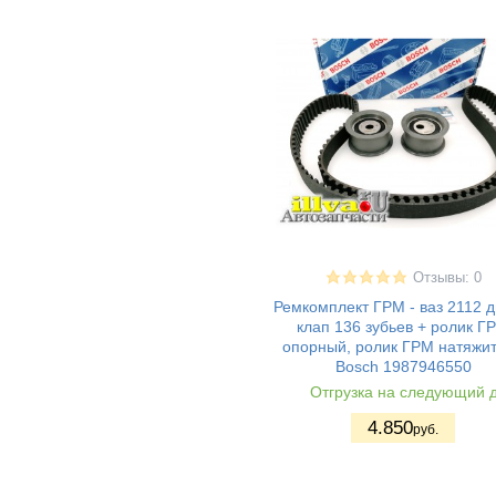
Калина I спорт
ВАЗ 2180 - Lada
(9)
Vesta (Лада
Веста)
ВАЗ 2181 LADA
(7)
Vesta SW Cross
(Лада Веста
Кросс)
Vesta Sport -
(6)
Веста спорт
LADA VESTA
(3)
CROSS
Lada XRAY (Лада
(4)
Иксрей) Cross
Отзывы: 0
ВАЗ Lada XRay
(3)
Ремкомплект ГРМ - ваз 2112 д
Lada Largus -
(14)
Ларгус
клап 136 зубьев + ролик Г
Audi 100
(1)
опорный, ролик ГРМ натяжи
Bosch 1987946550
Audi 80
(2)
Отгрузка на следующий 
Audi (A1)
(2)
Audi (A2)
(4)
4.850
руб.
Audi (A3)
(4)
Audi (A4)
(5)