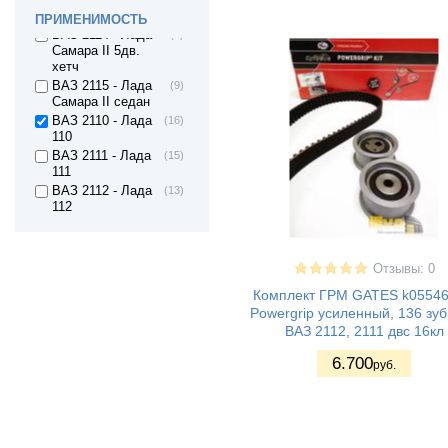
Самара II 3дв.
хетч
ПРИМЕНИМОСТЬ
ВАЗ 2114 - Лада
(9)
Самара II 5дв.
хетч
ВАЗ 2115 - Лада
(9)
Самара II седан
ВАЗ 2110 - Лада
(16)
110
ВАЗ 2111 - Лада
(15)
111
ВАЗ 2112 - Лада
(13)
112
ВАЗ 2120 - Лада
(4)
Надежда
ВАЗ 2170 -
(16)
Отзывы: 0
Приора седан
Комплект ГРМ GATES k0554
ВАЗ 21708 -
(15)
Powergrip усиленный, 136 зуб
Приора премьер
ВАЗ 2112, 2111 двс 16кл
ВАЗ 2171 -
(13)
Приора
6.700
универсал
руб.
ВАЗ 2172 -
(15)
Приора хетчбек
ВАЗ 21728 -
(14)
Приора купе