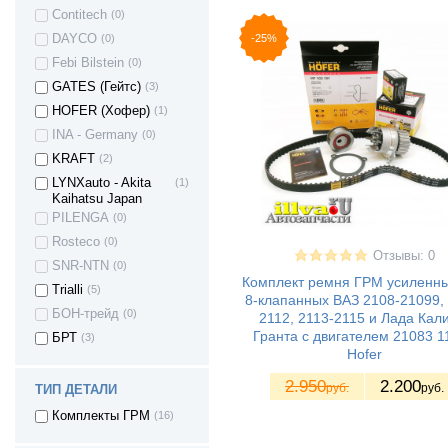
Contitech
(0)
-25%
DAYCO
(0)
Febi Bilstein
(0)
GATES (Гейтс)
(3)
HOFER (Хофер)
(1)
ВАЗ 2121 - Нива
(4)
4х4 3дв.
INA - Germany
(0)
ВАЗ 21213 Нива
(5)
KRAFT
(2)
ВАЗ 21214 (4x4)
(5)
LYNXauto - Akita
(1)
Kaihatsu Japan
ВАЗ 2131 - Нива
(1)
4х4 5дв
PILENGA
(0)
ВАЗ 2123 - Нива II
(6)
Rosteco
(0)
Отзывы: 0
ВАЗ 21236 -
(6)
SNR-NTN
(0)
Chevrolet Niva
Комплект ремня ГРМ усиленн
Trialli
(5)
ВАЗ 2108 - Лада/
(10)
8-клапанных ВАЗ 2108-21099, 
Спутник/
БОН-трейд
(0)
2112, 2113-2115 и Лада Кал
Самара1
Гранта с двигателем 21083 1
БРТ
(3)
ВАЗ 2109 - Лада/
(10)
Hofer
Спутник/
Самара1
2.950
2.200
руб.
руб.
ТИП ДЕТАЛИ
ВАЗ 21099 -
(10)
Лада/ Самара1
Комплекты ГРМ
(16)
ВАЗ 2113 - Лада
(9)