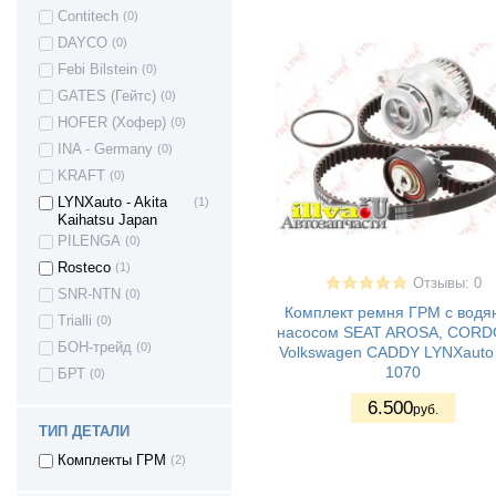
Opel Corsa A
(4)
Contitech
(0)
Opel Corsa B
(4)
DAYCO
(0)
Opel Corsa C
(5)
Febi Bilstein
(0)
Opel Corsa C
(2)
GATES (Гейтс)
(0)
Opel Corsa D
(5)
HOFER (Хофер)
(0)
Opel Corsa E
(2)
INA - Germany
(0)
Opel Corsa E
(2)
KRAFT
(0)
Opel Vectra
(1)
LYNXauto - Akita
(1)
Opel Insignia
(2)
Kaihatsu Japan
PILENGA
(0)
OPEL Kadett
(3)
Rosteco
(1)
Opel Kadett E
(1)
Отзывы: 0
SNR-NTN
(0)
Opel Meriva
(1)
Комплект ремня ГРМ с вод
Trialli
(0)
Opel Mokka
(1)
насосом SEAT AROSA, CORD
БОН-трейд
(0)
Volkswagen CADDY LYNXauto
Opel Zafira A
(2)
1070
БРТ
(0)
Opel Zafira B
(2)
6.500
Opel Zafira C
(1)
руб.
ТИП ДЕТАЛИ
Volvo S40
(2)
Volkswagen Bora
(1)
Комплекты ГРМ
(2)
Volkswagen
(1)