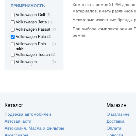
VENTO
Комплекты ремней ГРМ для авт
ПРИМЕНИМОСТЬ
Volkswagen Caddy
(3)
материалов, иметь различное к
Volkswagen Golf
(6)
Некоторые известные бренды ре
Volkswagen Jetta
(1)
При выборе комплекта ремня Г
Volkswagen Passat
(2)
ремня.
Volkswagen Polo
(2)
Volkswagen Polo
(1)
mk5
Volkswagen Touran
(1)
Volkswagen
(1)
Transporter
VOLKSWAGEN
(2)
MULTIVAN
VOLKSWAGEN
(1)
BEETLE
Zaz Chance
(2)
Каталог
Магазин
Подвеска автомобилей
О магазине
Автозапчасти
Доставка
Автохимия, Масла и фильтры
Оплата
Аксессуары
Новости