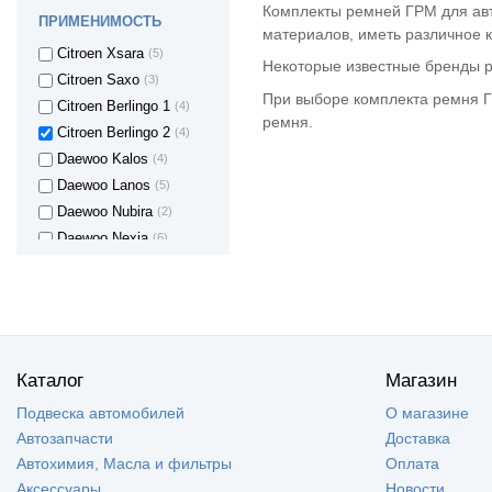
Citroen C3
(4)
Комплекты ремней ГРМ для авт
ПРИМЕНИМОСТЬ
Citroen C4
(2)
материалов, иметь различное к
Citroen Xsara
(5)
Некоторые известные бренды ре
Citroen Saxo
(3)
При выборе комплекта ремня Г
Citroen Berlingo 1
(4)
ремня.
Citroen Berlingo 2
(4)
Daewoo Kalos
(4)
Daewoo Lanos
(5)
Daewoo Nubira
(2)
Daewoo Nexia
(6)
Daewoo Matiz
(3)
Datsun on-DO
(1)
FIAT Croma
(1)
Ford Fusion
(1)
Ford Fiesta
(1)
Каталог
Магазин
Ford Focus
(1)
Подвеска автомобилей
О магазине
Ford Focus 2
(2)
Автозапчасти
Доставка
Ford C-Max
(1)
Автохимия, Масла и фильтры
Оплата
Ford Mondeo III
(1)
Аксессуары
Новости