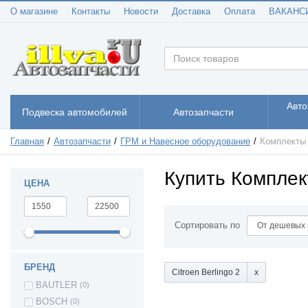
универсал
О магазине
Контакты
Новости
Доставка
Оплата
ВАКАНС
ВАЗ 1118 -
(16)
Калина I седан
ВАЗ 1119 -
(13)
Калина I хетчбек
ВАЗ 11198 -
(8)
Калина I спорт
ВАЗ 2180 - Lada
(9)
Vesta (Лада
Авто
Веста)
Подвеска автомобилей
Автозапчасти
ВАЗ 2181 LADA
(7)
Vesta SW Cross
Главная
Автозапчасти
ГРМ и Навесное оборудование
Комплекты
(Лада Веста
Кросс)
Vesta Sport -
(6)
Купить Комплек
Веста спорт
ЦЕНА
LADA VESTA
(3)
CROSS
Lada XRAY (Лада
(4)
Сортировать по
Иксрей) Cross
ВАЗ Lada XRay
(3)
Lada Largus -
(14)
Ларгус
БРЕНД
Citroen Berlingo 2
Audi 100
(1)
BAUTLER
(0)
Audi 80
(2)
BOSCH
(0)