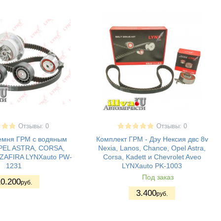
Отзывы: 0
Отзывы: 0
емня ГРМ с водяным
Комплект ГРМ - Дэу Нексия двс 8v
PEL ASTRA, CORSA,
Nexia, Lanos, Chance, Opel Astra,
AFIRA LYNXauto PW-
Corsa, Kadett и Chevrolet Aveo
1231
LYNXauto PK-1003
Под заказ
0.200
руб.
3.400
руб.