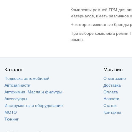
Volkswagen
(1)
VENTO
Комплекты ремней ГРМ для авт
Volkswagen Caddy
(3)
материалов, иметь различное к
Volkswagen Golf
(6)
Некоторые известные бренды ре
Volkswagen Jetta
(1)
При выборе комплекта ремня Г
Volkswagen Passat
(2)
ремня.
Volkswagen Polo
(2)
Volkswagen Polo
(1)
mk5
Volkswagen Touran
(1)
Volkswagen
(1)
Каталог
Магазин
Transporter
VOLKSWAGEN
(2)
Подвеска автомобилей
О магазине
MULTIVAN
Автозапчасти
Доставка
VOLKSWAGEN
(1)
BEETLE
Автохимия, Масла и фильтры
Оплата
Zaz Chance
(2)
Аксессуары
Новости
Инструменты и оборудование
Статьи
МОТО
Контакты
Тюнинг