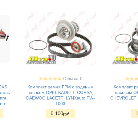
Отзывы: 0
10XS
Комплект ремня ГРМ с водяным
Комплект р
атель -
насосом OPEL KADETT, CORSA,
насосом O
tra,
DAEWOO LACETTI LYNXauto PW-
CHEVROLET Z
veo
1003
6.100
1
руб.