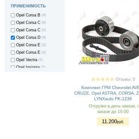
Opel Astra H
(2)
ПРИМЕНИМОСТЬ
Opel Corsa A
(4)
Opel Corsa B
(4)
Opel Corsa C
(5)
Opel Corsa C
(2)
Opel Corsa D
(5)
Opel Corsa E
(2)
Opel Corsa E
(2)
Opel Vectra
(1)
Opel Insignia
(2)
OPEL Kadett
(3)
Отзывы: 0
Opel Kadett E
(1)
Комплект ГРМ Chevrolet AV
Opel Meriva
(1)
CRUZE, Opel ASTRA, CORSA, 
Opel Mokka
(1)
LYNXauto PK-1238
Opel Zafira A
(2)
Отгрузка в день заказа, 
заказе до 15:00
Opel Zafira B
(2)
Opel Zafira C
(1)
11.200
руб.
Volvo S40
(2)
Volkswagen Bora
(1)