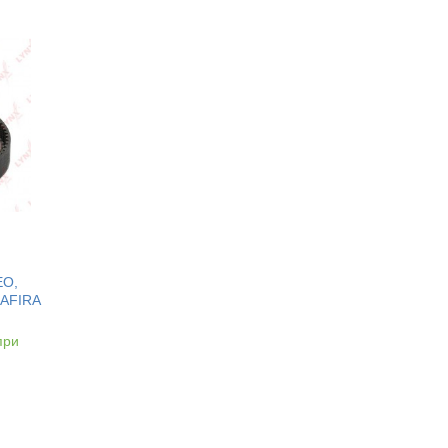
EO,
ZAFIRA
при