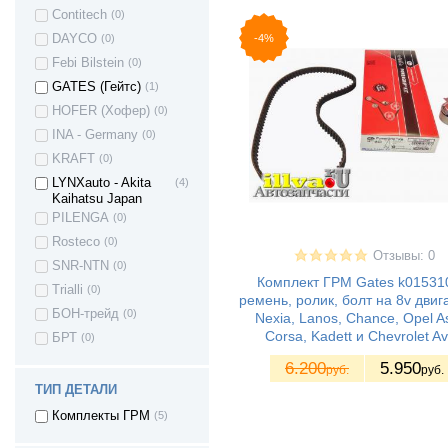
Suzuki Grand
(1)
Contitech
(0)
Vitara
-4%
DAYCO
(0)
Suzuki Swift
(1)
Febi Bilstein
(0)
Toyota 4RUNNER
(2)
GATES (Гейтс)
(1)
Toyota Avensis
(3)
HOFER (Хофер)
(0)
Toyota Highlander
(1)
INA - Germany
(0)
Toyota Corolla
(4)
KRAFT
(0)
Toyota Carina
(3)
LYNXauto - Akita
(4)
Toyota Camry
(4)
Kaihatsu Japan
Toyota Land
(3)
PILENGA
(0)
Cruiser
Rosteco
(0)
Toyota Land
(2)
Отзывы: 0
Cruiser Prado
SNR-NTN
(0)
Комплект ГРМ Gates k0153
Toyota Rav4
(1)
Trialli
(0)
ремень, ролик, болт на 8v двиг
Toyota Tundra
(1)
БОН-трейд
(0)
Nexia, Lanos, Chance, Opel As
Toyota HILUX
(2)
Corsa, Kadett и Chevrolet A
БРТ
(0)
Toyota PICNIC
(1)
6.200
5.950
руб.
руб.
OPEL Astra
(7)
ТИП ДЕТАЛИ
OPEL Astra J
(5)
Комплекты ГРМ
(5)
Opel Astra G
(2)