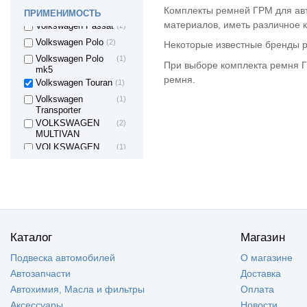
Комплекты ремней ГРМ для авт
Volkswagen Jetta
(1)
ПРИМЕНИМОСТЬ
материалов, иметь различное к
Volkswagen Passat
(2)
Volkswagen Polo
(2)
Некоторые известные бренды ре
Volkswagen Polo
(1)
При выборе комплекта ремня Г
mk5
ремня.
Volkswagen Touran
(1)
Volkswagen
(1)
Transporter
VOLKSWAGEN
(2)
MULTIVAN
VOLKSWAGEN
(1)
BEETLE
Zaz Chance
(2)
Каталог
Магазин
Подвеска автомобилей
О магазине
Автозапчасти
Доставка
Автохимия, Масла и фильтры
Оплата
Аксессуары
Новости