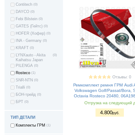
Contitech
(0)
Opel Corsa C
(2)
DAYCO
(0)
Opel Corsa D
(5)
Febi Bilstein
(0)
Opel Corsa E
(2)
GATES (Гейтс)
(0)
Opel Corsa E
(2)
HOFER (Хофер)
(0)
Opel Vectra
(1)
INA - Germany
(0)
Opel Insignia
(2)
KRAFT
(0)
OPEL Kadett
(3)
LYNXauto - Akita
(0)
Opel Kadett E
(1)
Kaihatsu Japan
Opel Meriva
(1)
PILENGA
(0)
Opel Mokka
(1)
Rosteco
(1)
Отзывы: 0
Opel Zafira A
(2)
SNR-NTN
(0)
Ремкомплект ремня ГРМ Audi 
Opel Zafira B
(2)
Trialli
(0)
Volkswagen Golf/Passat/Bora, 
Opel Zafira C
(1)
БОН-трейд
(0)
Octavia Rosteco 20480, 06A19
Volvo S40
(2)
БРТ
(0)
Отгрузка на следующий 
Volkswagen Bora
(1)
4.800
руб.
Volkswagen
(1)
ТИП ДЕТАЛИ
VENTO
Volkswagen Caddy
(3)
Комплекты ГРМ
(1)
Volkswagen Golf
(6)