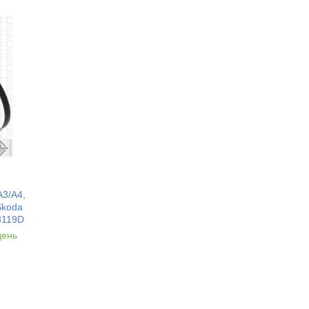
A3/A4,
Skoda
8119D
день